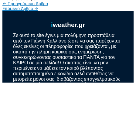
←
Προηγούμενο Άρθρο
Επόμενο Άρθρο
→
i
weather.gr
Σε αυτό το site έγινε μια πολύμηνη προσπάθεια
από τον Γιάννη Καλλιάνο ώστε να σας παρέχονται
όλες εκείνες οι πληροφορίες που χρειάζονται, με
σκοπό την πλήρη καιρική σας ενημέρωση,
συγκεντρώνοντας ουσιαστικά τα ΠΑΝΤΑ για τον
ΚΑΙΡΟ σε μία σελίδα! Ο σκοπός είναι να μην
περιμένετε να μάθετε τον καιρό βλέποντας
αυτοματοποιημένα εικονίδια αλλά αντιθέτως να
μπορείτε μόνοι σας, διαβάζοντας επαγγελματικούς
χάρτες, να γίνετε και εσείς Προγνώστες! Καλή
περιήγηση!
ΕΝΗΜΕΡΩΘΕΙΤΕ
Πως λειτουργεί
Κλάδοι επιχειρήσεων