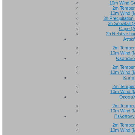
10m Wind Gu
2m Temper
10m Wind (
3h Precipitati
3h Snowfall 
Cape (Δ
2h Relative hu
Αττικ
2m Temper
10m Wind (
Θεσσαλο
2m Temper
10m Wind (
Κρήτ
2m Temper
10m Wind (
Θεσσαλ
2m Temper
10m Wind (
Πελοπόνν
2m Temper
10m Wind (