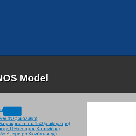
NOS Model
δα
over (Νεφοκάλυψη)
(Θερμοκρασία στα 1500μ υψόμετρο)
ίκτης Πιθανότητας Καταιγίδας)
εδο Υψόμετρο Χιονόπτωσης)