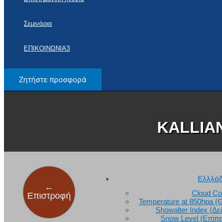
Σεμινάρια
ΕΠΙΚΟΙΝΩΝΙΑ3
Ζητήστε προσφορά
KALLIA
Ελλλά
←
Cloud C
Επιστροφή
Temperature at 850hpa 
Showalter Index (Δε
Snow Level (Επίπ