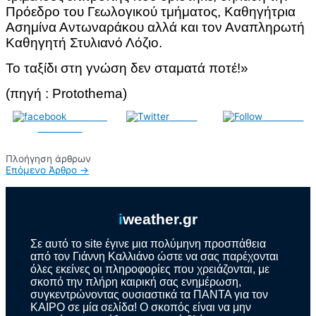
Πρόεδρο του Γεωλογικού τμήματος, Καθηγήτρια
Ασημίνα Αντωναράκου αλλά και τον Αναπληρωτή
Καθηγητή Στυλιανό Λόζιο.
Το ταξίδι στη γνώση δεν σταματά ποτέ!»
(πηγή : Protothema)
Share on
Tweet
Follow us
Facebook
Πλοήγηση άρθρων
Επόμενο Άρθρο
→
i
weather.gr
Σε αυτό το site έγινε μια πολύμηνη προσπάθεια
από τον Γιάννη Καλλιάνο ώστε να σας παρέχονται
όλες εκείνες οι πληροφορίες που χρειάζονται, με
σκοπό την πλήρη καιρική σας ενημέρωση,
συγκεντρώνοντας ουσιαστικά τα ΠΑΝΤΑ για τον
ΚΑΙΡΟ σε μία σελίδα! Ο σκοπός είναι να μην