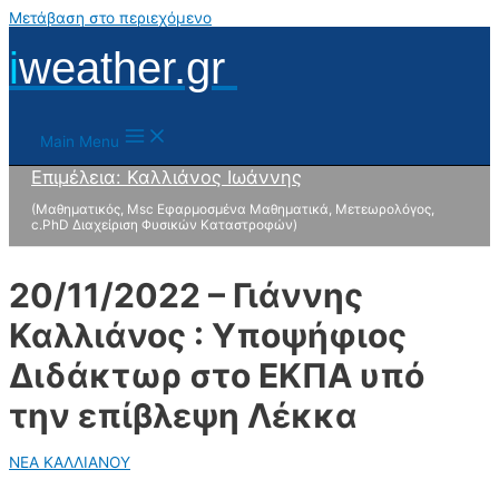
Μετάβαση στο περιεχόμενο
i
weather.gr
Main Menu
Επιμέλεια: Καλλιάνος Ιωάννης
(Μαθηματικός, Msc Εφαρμοσμένα Μαθηματικά, Μετεωρολόγος,
c.PhD Διαχείριση Φυσικών Καταστροφών)
20/11/2022 – Γιάννης
Καλλιάνος : Υποψήφιος
Διδάκτωρ στο ΕΚΠΑ υπό
την επίβλεψη Λέκκα
ΝΕΑ ΚΑΛΛΙΑΝΟΥ