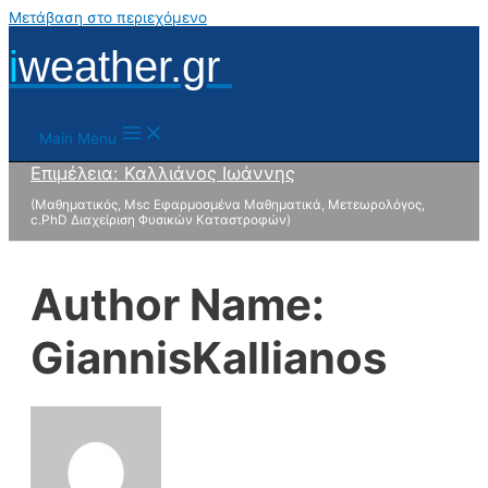
Μετάβαση στο περιεχόμενο
i
weather.gr
Main Menu
Επιμέλεια: Καλλιάνος Ιωάννης
(Μαθηματικός, Msc Εφαρμοσμένα Μαθηματικά, Μετεωρολόγος,
c.PhD Διαχείριση Φυσικών Καταστροφών)
Author Name:
GiannisKallianos