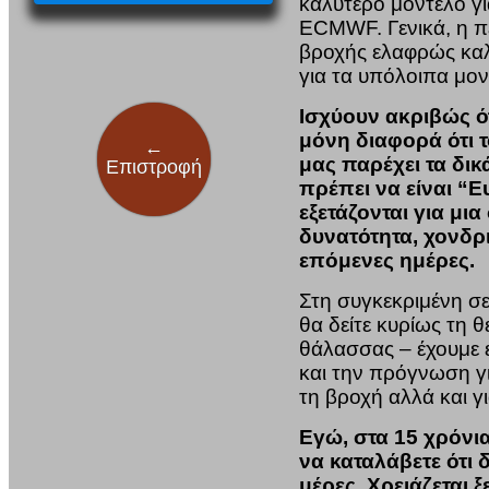
καλύτερο μοντέλο γι
ECMWF. Γενικά, η πε
βροχής ελαφρώς καλ
για τα υπόλοιπα μον
Ισχύουν ακριβώς ότι
μόνη διαφορά ότι τ
←
μας παρέχει τα δι
Επιστροφή
πρέπει να είναι “Ε
εξετάζονται για μι
δυνατότητα, χονδρι
επόμενες ημέρες.
Στη συγκεκριμένη σ
θα δείτε κυρίως τη 
θάλασσας – έχουμε 
και την πρόγνωση γ
τη βροχή αλλά και γ
Εγώ, στα 15 χρόνι
να καταλάβετε ότι 
μέρες. Χρειάζεται ξ