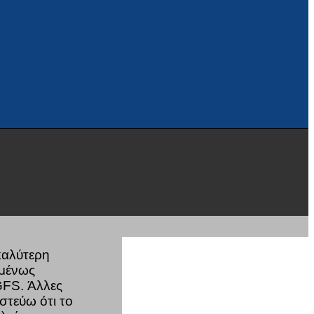
καλύτερη
ομένως
GFS. Άλλες
στεύω ότι το