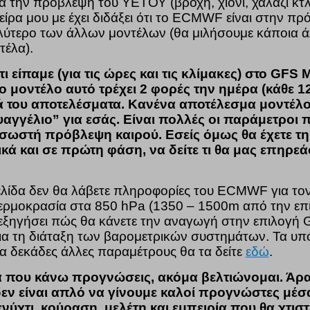
α την πρόβλεψη του ΥΕΤΟΥ (βροχή, χιόνι, χαλάζι κτλ)
ίρα μου με έχει διδάξει ότι το ECMWF είναι στην πρ
ύτερο των άλλων μοντέλων (θα μιλήσουμε κάποια ά
τέλα).
 είπαμε (για τις ώρες και τις κλίμακες) στο GFS M
ο μοντέλο αυτό τρέχει 2 φορές την ημέρα (κάθε 12
κά του αποτελέσματα. Κανένα αποτέλεσμα μοντέλο
υαγγέλιο” για εσάς. Είναι πολλές οι παράμετροι 
α σωστή πρόβλεψη καιρού. Εσείς όμως θα έχετε τη
κά και σε πρώτη φάση, να δείτε τι θα μας επηρεάσ
ελίδα δεν θα λάβετε πληροφορίες του ECMWF για το
θερμοκρασία στα 850 hPa (1350 – 1500m από την επι
εξηγήσει πώς θα κάνετε την αναγωγή στην επιλογή 
ια τη διάταξη των βαρομετρικών συστημάτων. Τα υπ
ια δεκάδες άλλες παραμέτρους θα τα δείτε
εδώ
.
α που κάνω προγνώσεις, ακόμα βελτιώνομαι. Άρα
δεν είναι απλό να γίνουμε καλοί προγνώστες μέσ
ενύχτι, κούραση, μελέτη και εμπειρία που θα χτιστ