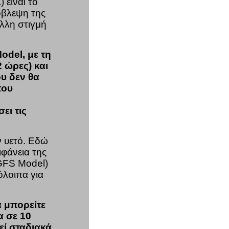
 είναι το
όβλεψη της
λλη στιγμή
odel, με τη
 ώρες) και
υ δεν θα
που
ει τις
ν υετό. Εδώ
φάνεια της
GFS Model)
όλοιπα για
 μπορείτε
α σε 10
εί σταδιακά.