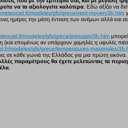
σεις που με την εμπειρία σας και με μεγάλη τρι
ρείτε να τα αξιολογείτε καλύτερα
. Εδώ αξίζει να δεί
.meteociel.fr/modeles/gfs/grece/vent-moyen/3h.htm
γ
μενες ημέρες την μέση ένταση των ανέμων αλλά και 
teociel.fr/modeles/gfs/grece/pression/3h.htm
μπορείτ
η (και επομένως αν υπάρχουν χαμηλές η υψυλές πιέσε
el.fr/modeles/gfs/grece/temperatures-maximales/3h.
ες σε κάθε γωνιά της Ελλάδας για μια πρώτη εικόνα
ολλές παραμέτρους θα έχετε μελετώντας τα περιο
έλα
.