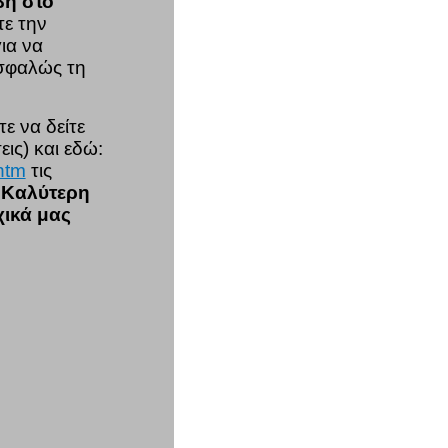
βή στο
τε την
ια να
ασφαλώς τη
ε να δείτε
ις) και εδώ:
htm
τις
.
Καλύτερη
χικά μας