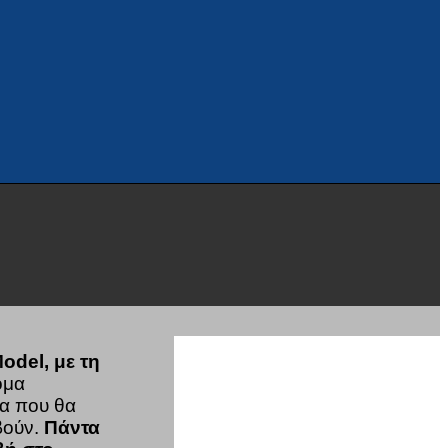
odel, με τη
όμα
ία που θα
βούν.
Πάντα